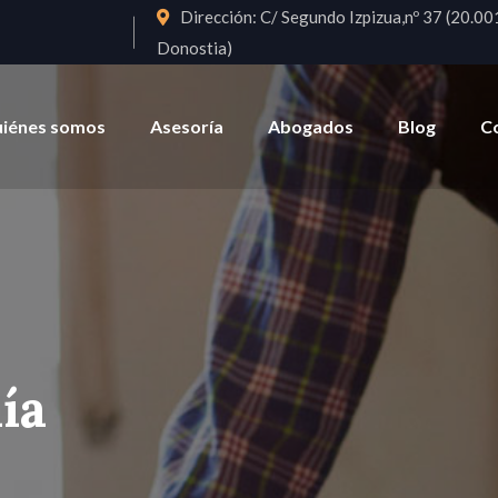
Dirección:
C/ Segundo Izpizua,nº 37 (20.00
Donostia)
iénes somos
Asesoría
Abogados
Blog
C
ía