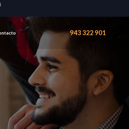
1
943 322 901
ontacto