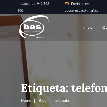
Llámanos:
Envía un email:
943 322
asesoresbas@gmail.com
901
Inicio
Qu
Etiqueta:
telefon
Home
Blog
telefonía